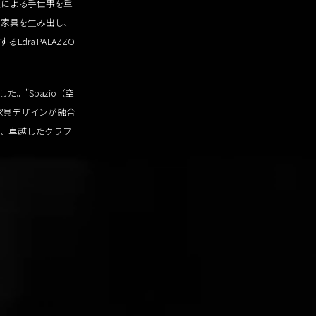
人による手仕事を重
な家具を生み出し、
ra PALAZZO
した。"Spazio（空
家具デザインが融合
り、卓越したクラフ