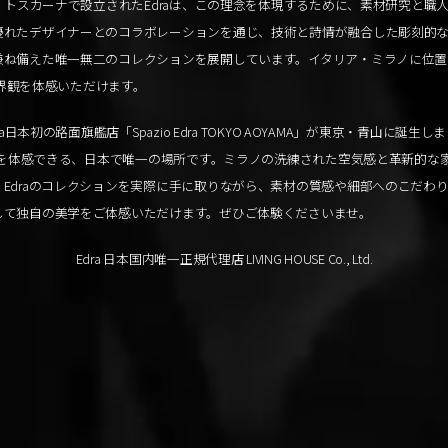
ア・トスカーナで設立されたEdraは、この理念を体現するために、素材研究と職
優れたデザイナーとのコラボレーションを通じ、技術と詩情が融合した彫刻的
ね備えた唯一無二のコレクションを展開しています。イタリア・ミラノに位置するEd
の世界観を体感いただけます。
ra日本初の路面旗艦店「Spazio Edra TOKYO AOYAMA」が東京・青山に誕生しま
raを体感できる、日本で唯一の場所です。ミラノの洗練された空気感と革新的な
Edraのコレクションを実際に手に取りながら、素材の質感や細部へのこだわ
して独自の美学をご体感いただけます。ぜひご体験くださいませ。
Edra 日本国内唯一正規代理店 LIVING HOUSE Co., Ltd.