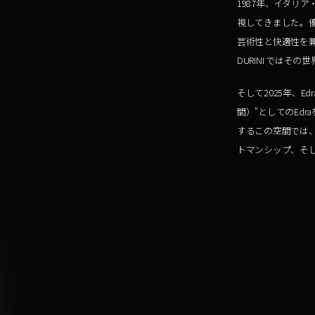
1987年、イタリ
視してきました。
芸術性と快適性を兼
DURINI ではそ
そして2025年、Ed
間）"としてのEd
するこの空間では、
トマンシップ、そ