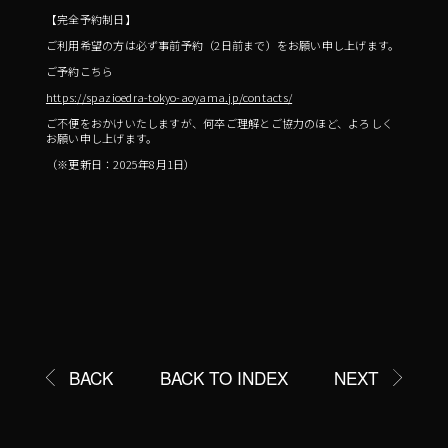
【完全予約制日】
ご利用希望の方は必ず事前予約（2日前まで）をお願い申し上げます。
ご予約こちら
https://spazioedra-tokyo-aoyama.jp/contacts/
ご不便をおかけいたしますが、何卒ご理解とご協力のほど、よろしく
お願い申し上げます。
（※更新日：2025年8月1日）
21 July 2026
BACK
BACK TO INDEX
NEXT
Edra期間限定展示のお知らせ
17 July 2026
臨時休業および一部営業時間変更
26 June 2026